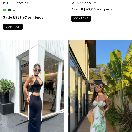
R$198,55
com
Pix
R$179,55
com
Pix
3
x de
R$63,00
sem juros
+1
3
x de
R$69,67
sem juros
COMPRAR
COMPRAR