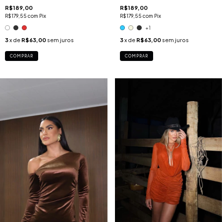
R$189,00
R$189,00
R$179,55
com
Pix
R$179,55
com
Pix
+1
3
x de
R$63,00
sem juros
3
x de
R$63,00
sem juros
COMPRAR
COMPRAR