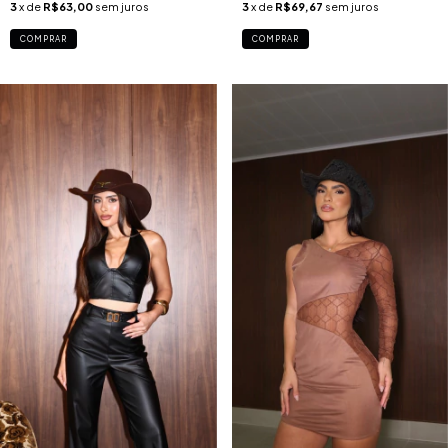
3
x de
R$63,00
sem juros
3
x de
R$69,67
sem juros
COMPRAR
COMPRAR