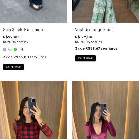
Saia Gisele Poliamida
Vestido Longo Floral
R$99,00
R$179,00
R$94,05
com
Pix
R$170,05
com
Pix
3
x de
R$59,67
sem juros
+4
3
x de
R$33,00
sem juros
COMPRAR
COMPRAR