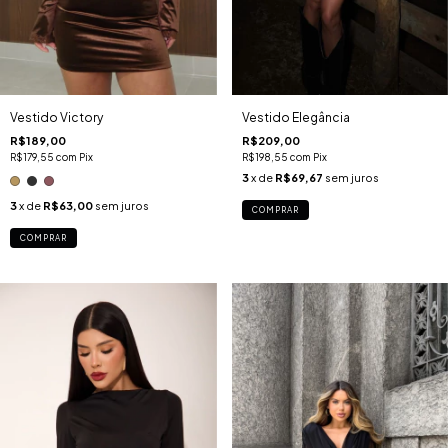
Vestido Victory
Vestido Elegância
R$189,00
R$209,00
R$179,55
com
Pix
R$198,55
com
Pix
3
x de
R$69,67
sem juros
3
x de
R$63,00
sem juros
COMPRAR
COMPRAR