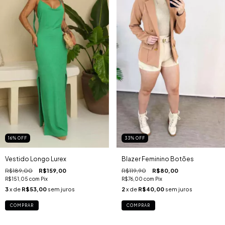
16
%
OFF
33
%
OFF
Vestido Longo Lurex
Blazer Feminino Botões
R$189,00
R$159,00
R$119,90
R$80,00
R$151,05
com
Pix
R$76,00
com
Pix
3
x de
R$53,00
sem juros
2
x de
R$40,00
sem juros
COMPRAR
COMPRAR