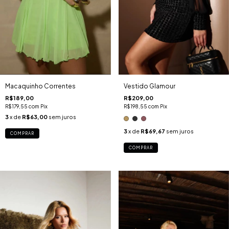
Macaquinho Correntes
Vestido Glamour
R$189,00
R$209,00
R$179,55
com
Pix
R$198,55
com
Pix
3
x de
R$63,00
sem juros
3
x de
R$69,67
sem juros
COMPRAR
COMPRAR