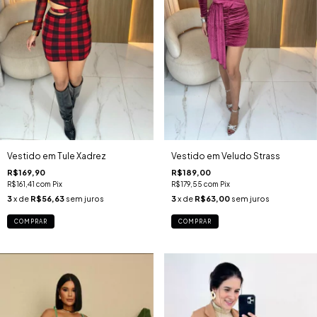
Vestido em Tule Xadrez
Vestido em Veludo Strass
R$169,90
R$189,00
R$161,41
com
Pix
R$179,55
com
Pix
3
x de
R$56,63
sem juros
3
x de
R$63,00
sem juros
COMPRAR
COMPRAR