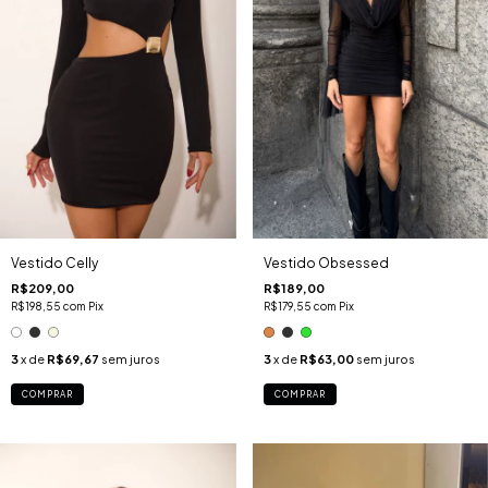
Vestido Celly
Vestido Obsessed
R$209,00
R$189,00
R$198,55
com
Pix
R$179,55
com
Pix
3
x de
R$69,67
sem juros
3
x de
R$63,00
sem juros
COMPRAR
COMPRAR