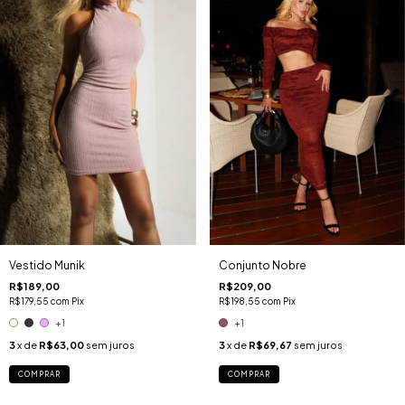
Vestido Munik
Conjunto Nobre
R$189,00
R$209,00
R$179,55
com
Pix
R$198,55
com
Pix
+1
+1
3
x de
R$63,00
sem juros
3
x de
R$69,67
sem juros
COMPRAR
COMPRAR