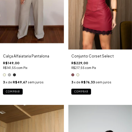
Calça Alfaiataria Pantalona
Conjunto Corset Select
R$149,00
R$229,00
R$141,55
com
Pix
R$217,55
com
Pix
3
x de
R$49,67
sem juros
3
x de
R$76,33
sem juros
COMPRAR
COMPRAR