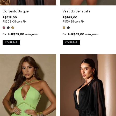
Conjunto Unique
Vestido Sensualle
R$219,00
R$189,00
R$208,05
com
Pix
R$179,55
com
Pix
3
x de
R$73,00
sem juros
3
x de
R$63,00
sem juros
COMPRAR
COMPRAR