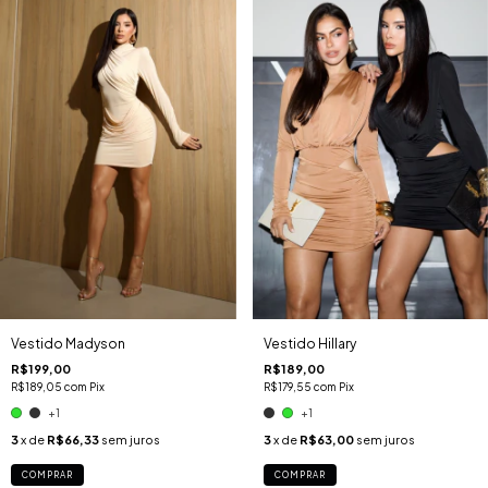
Vestido Madyson
Vestido Hillary
R$199,00
R$189,00
R$189,05
com
Pix
R$179,55
com
Pix
+1
+1
3
x de
R$66,33
sem juros
3
x de
R$63,00
sem juros
COMPRAR
COMPRAR