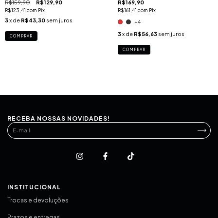
R$159,90
R$129,90
R$169,90
R$123,41
com
Pix
R$161,41
com
Pix
3
x de
R$43,30
sem juros
+4
3
x de
R$56,63
sem juros
COMPRAR
COMPRAR
RECEBA NOSSAS NOVIDADES!
INSTITUCIONAL
Trocas e devoluções
Prazos e entregas