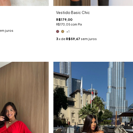
Vestido Basic Chic
R$179,00
R$170,05
com
Pix
em juros
+1
3
x de
R$59,67
sem juros