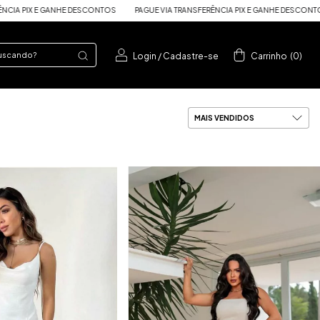
ERÊNCIA PIX E GANHE DESCONTOS
PAGUE VIA TRANSFERÊNCIA PIX E GANHE DESCO
Login
/
Cadastre-se
Carrinho
(
0
)