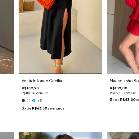
Vestido longo Cecília
Macaquinho B
R$189,90
R$189,00
R$180,41
com
Pix
R$179,55
com
Pix
3
x de
R$63,00
s
+5
3
x de
R$63,30
sem juros