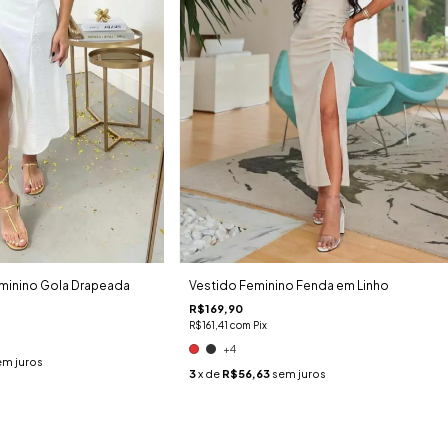
eminino Gola Drapeada
Vestido Feminino Fenda em Linho
R$169,90
R$161,41
com
Pix
+4
em juros
3
x de
R$56,63
sem juros