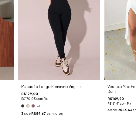
Macacão Longo Feminino Virginia
Vestido Midi F
Duna
R$179,00
R$169,90
R$170,05
com
Pix
R$161,41
com
Pix
+1
3
x de
R$56,63
s
3
x de
R$59,67
sem juros