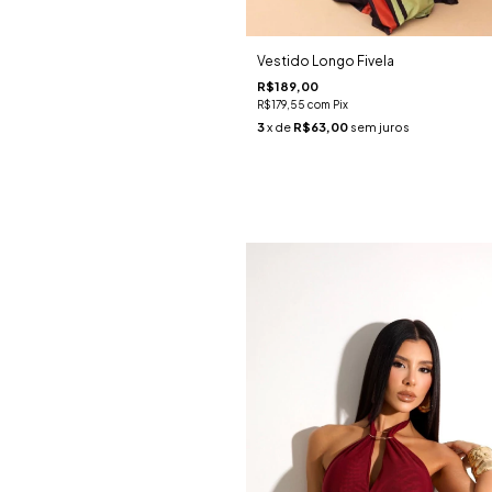
Vestido Longo Fivela
R$189,00
R$179,55
com
Pix
3
x de
R$63,00
sem juros