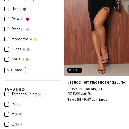
Uva
(1)
Roxo
(1)
Rose
(1)
Mostarda
(1)
Cinza
(1)
Areia
(1)
12
%
OFF
VER TODOS
Vestido Feminino Mid Fenda Lurex
R$169,90
R$149,00
TAMANHO
R$141,55
com
Pix
Tamanho único
(4)
3
x de
R$49,67
sem juros
P
(138)
M
(138)
G
(134)