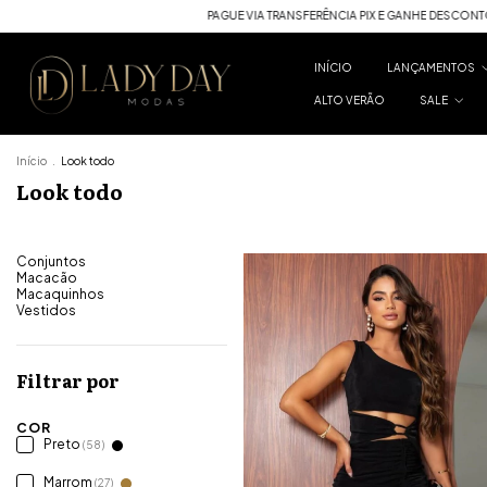
ERÊNCIA PIX E GANHE DESCONTOS
PAGUE VIA TRANSFERÊNCIA PIX E GANHE DESC
INÍCIO
LANÇAMENTOS
ALTO VERÃO
SALE
Início
.
Look todo
Look todo
Conjuntos
Macacão
Macaquinhos
Vestidos
Filtrar por
COR
Preto
(58)
Marrom
(27)