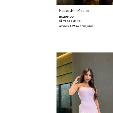
Macaquinho Gautier
R$209,00
R$198,55
com
Pix
3
x de
R$69,67
sem juros