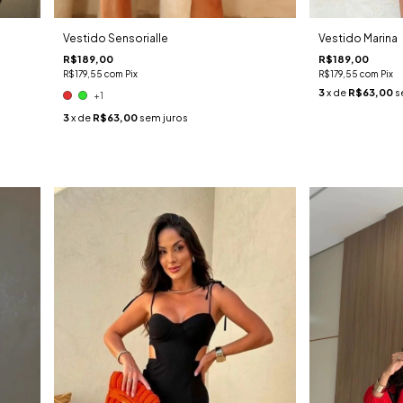
Vestido Sensorialle
Vestido Marina
R$189,00
R$189,00
R$179,55
com
Pix
R$179,55
com
Pix
3
x de
R$63,00
s
+1
3
x de
R$63,00
sem juros