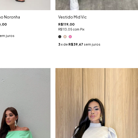
no Noronha
Vestido Mid Vic
,00
R$119,00
R$113,05
com
Pix
em juros
3
x de
R$39,67
sem juros