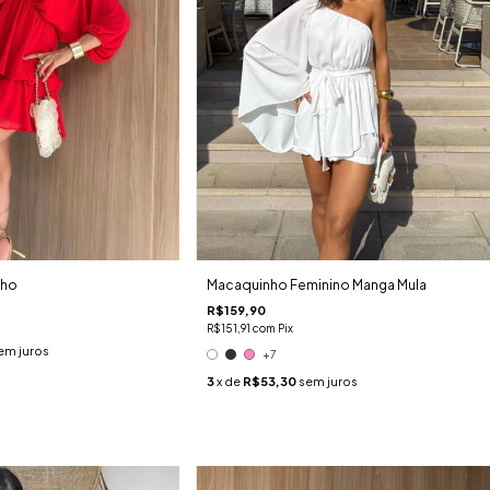
oho
Macaquinho Feminino Manga Mula
R$159,90
R$151,91
com
Pix
em juros
+7
3
x de
R$53,30
sem juros