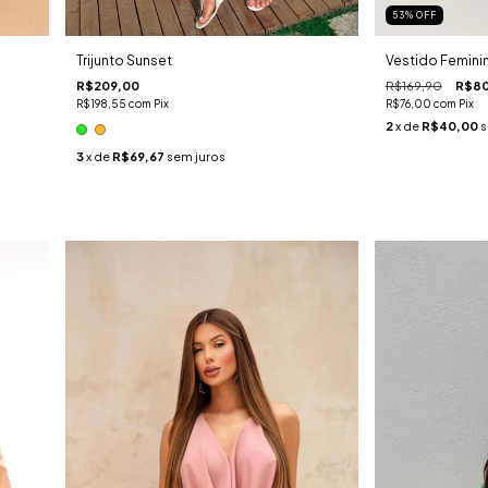
53
%
OFF
Trijunto Sunset
Vestido Femini
R$209,00
R$169,90
R$80
R$198,55
com
Pix
R$76,00
com
Pix
2
x de
R$40,00
s
3
x de
R$69,67
sem juros