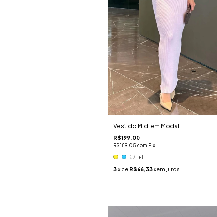
Vestido Mídi em Modal
R$199,00
R$189,05
com
Pix
+1
3
x de
R$66,33
sem juros