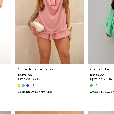
Conjunto Feminino Bea
Conjunto Femin
R$179,00
R$179,00
R$170,05
com
Pix
R$170,05
com
Pix
+7
+1
3
x de
R$59,67
sem juros
3
x de
R$59,67
s