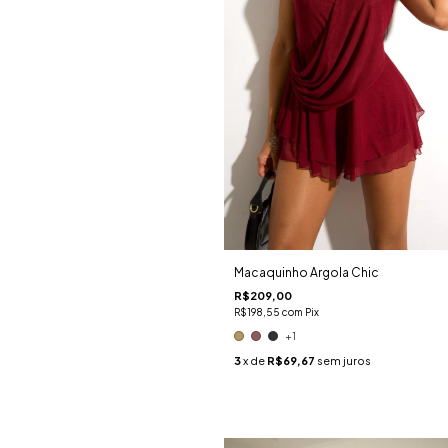
Macaquinho Argola Chic
R$209,00
R$198,55
com
Pix
+1
3
x de
R$69,67
sem juros