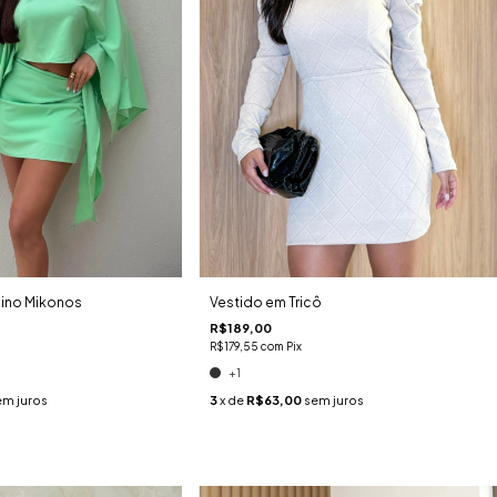
ino Mikonos
Vestido em Tricô
R$189,00
R$179,55
com
Pix
+1
em juros
3
x de
R$63,00
sem juros