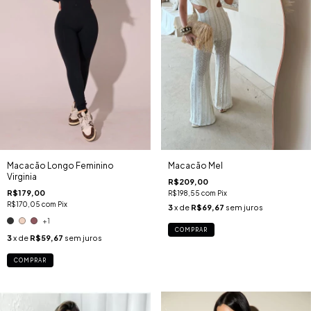
Macacão Longo Feminino
Macacão Mel
Virginia
R$209,00
R$179,00
R$198,55
com
Pix
R$170,05
com
Pix
3
x de
R$69,67
sem juros
+1
COMPRAR
3
x de
R$59,67
sem juros
COMPRAR