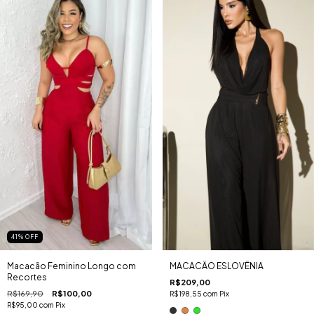
41
%
OFF
Macacão Feminino Longo com
MACACÃO ESLOVÊNIA
Recortes
R$209,00
R$169,90
R$100,00
R$198,55
com
Pix
R$95,00
com
Pix