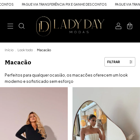
PAGUE VIA TRANSFERÊNCIA PIX E GANHE DESCONTOS
PAGUE VIA TRANSFERÊNCIA
0
Início
.
Look todo
.
Macacão
Macacão
FILTRAR
Perfeitos para qualquer ocasião, os macacões oferecem um look
moderno e sofisticado sem esforço