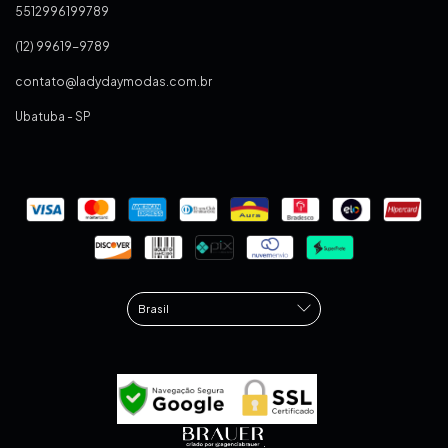
5512996199789
(12) 99619-9789
contato@ladydaymodas.com.br
Ubatuba - SP
.