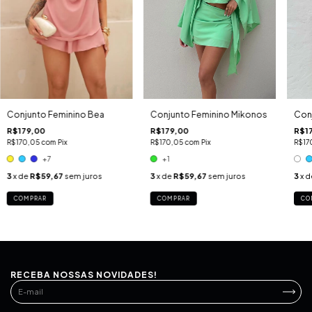
Conjunto Feminino Bea
Conjunto Feminino Mikonos
Conj
R$179,00
R$179,00
R$1
R$170,05
com
Pix
R$170,05
com
Pix
R$17
+7
+1
3
x de
R$59,67
sem juros
3
x de
R$59,67
sem juros
3
x 
COMPRAR
COMPRAR
CO
RECEBA NOSSAS NOVIDADES!