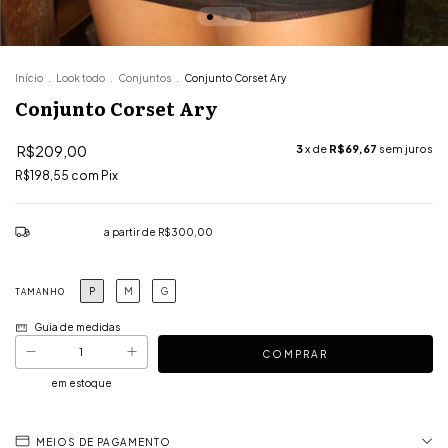
Início
.
Look todo
.
Conjuntos
.
Conjunto Corset Ary
Conjunto Corset Ary
R$209,00
3
x de
R$69,67
sem juros
R$198,55
com
Pix
Frete grátis
a partir de
R$300,00
P
M
G
TAMANHO
Guia de medidas
em estoque
MEIOS DE PAGAMENTO