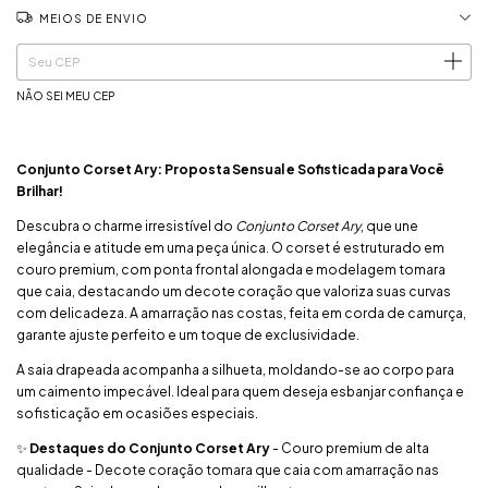
MEIOS DE ENVIO
ALTERAR CEP
Entregas para o CEP:
NÃO SEI MEU CEP
Conjunto Corset Ary: Proposta Sensual e Sofisticada para Você
Brilhar!
Descubra o charme irresistível do
Conjunto Corset Ary
, que une
elegância e atitude em uma peça única. O corset é estruturado em
couro premium, com ponta frontal alongada e modelagem tomara
que caia, destacando um decote coração que valoriza suas curvas
com delicadeza. A amarração nas costas, feita em corda de camurça,
garante ajuste perfeito e um toque de exclusividade.
A saia drapeada acompanha a silhueta, moldando-se ao corpo para
um caimento impecável. Ideal para quem deseja esbanjar confiança e
sofisticação em ocasiões especiais.
✨
Destaques do Conjunto Corset Ary
- Couro premium de alta
qualidade - Decote coração tomara que caia com amarração nas