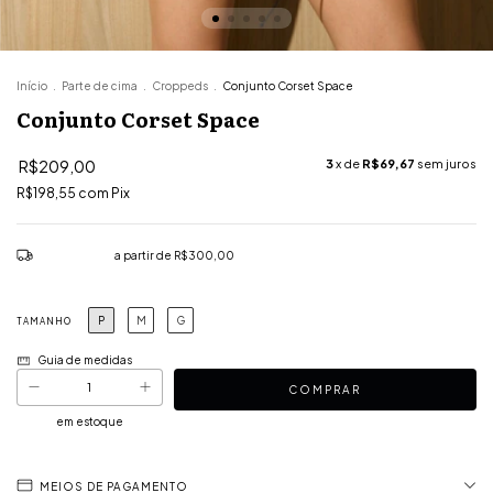
Início
.
Parte de cima
.
Croppeds
.
Conjunto Corset Space
Conjunto Corset Space
R$209,00
3
x de
R$69,67
sem juros
R$198,55
com
Pix
Frete grátis
a partir de
R$300,00
P
M
G
TAMANHO
Guia de medidas
em estoque
MEIOS DE PAGAMENTO