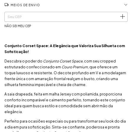
MEIOS DE ENVIO
ALTERAR CEP
Entregas para o CEP:
NÃO SEI MEU CEP
Conjunto Corset Space: A Elegância que Valoriza Sua Silhueta com
Sofisticação!
Descubra o poder do
Conjunto Corset Space
, com seu cropped
estruturado confeccionado em
Couro Premium
, que oferece um
toque luxuoso e resistente. O decote profundo em V e a modelagem
frente única com amarração frontal realçam o busto, criando uma
silhueta feminina impecável e cheia de charme.
A saia drapeada, feita em malha Jersey com poliamida, proporciona
conforto incomparável e caimento perfeito, tornando este conjunto
ideal para quem busca estilo e comodidade sem abrir mão da
elegância.
Perfeito para ocasiões especiais ou para transformar seu look do dia
a dia em pura sofisticação. Sinta-se confiante, poderosa e pronta