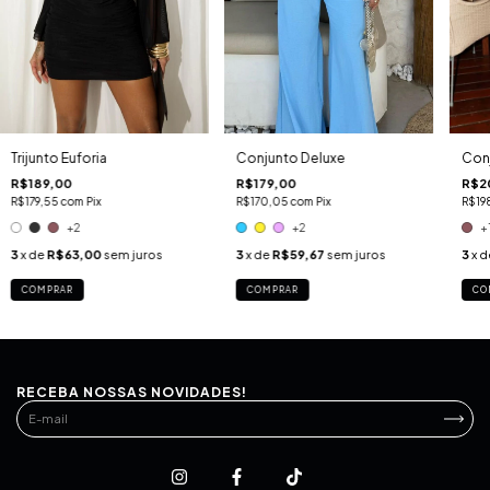
Trijunto Euforia
Conjunto Deluxe
Con
R$189,00
R$179,00
R$2
R$179,55
com
Pix
R$170,05
com
Pix
R$19
+2
+2
+
3
x de
R$63,00
sem juros
3
x de
R$59,67
sem juros
3
x 
COMPRAR
COMPRAR
CO
RECEBA NOSSAS NOVIDADES!