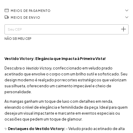
MEIOS DE PAGAMENTO
MEIOS DE ENVIO
ALTERAR CEP
Entregas para o CEP:
NÃO SEI MEU CEP
Vestido Victory: Elegância que Impacta à Primeira Vista!
Descubra o
Vestido Victory
, confeccionado em veludo prado
acetinado que envolve o corpo com um brilho sutil e sofisticado. Seu
design moderno é realçado por recortes estratégicos que valorizam
sua silhueta, oferecendo um caimento impecável e cheio de
personalidade.
As mangas ganham um toque de luxo com detalhes em renda,
elevando o nível de elegância e feminilidade da peça. Ideal para quem
deseja um visual impactante e marcante em eventos especiais ou
ocasiões que pedem um toque de glamour.
✨
Destaques do Vestido Victory:
- Veludo prado acetinado de alta