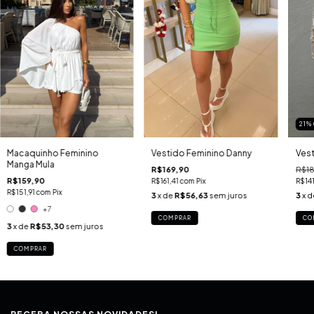
21
%
Macaquinho Feminino
Vestido Feminino Danny
Vest
Manga Mula
R$169,90
R$1
R$159,90
R$161,41
com
Pix
R$14
R$151,91
com
Pix
3
x de
R$56,63
sem juros
3
x 
+7
COMPRAR
CO
3
x de
R$53,30
sem juros
COMPRAR