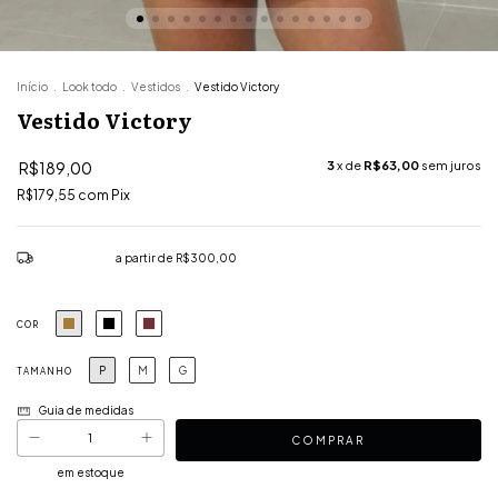
Início
.
Look todo
.
Vestidos
.
Vestido Victory
Vestido Victory
R$189,00
3
x de
R$63,00
sem juros
R$179,55
com
Pix
Frete grátis
a partir de
R$300,00
COR
P
M
G
TAMANHO
Guia de medidas
em estoque