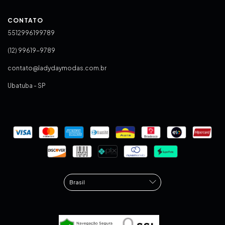
CONTATO
5512996199789
(12) 99619-9789
contato@ladydaymodas.com.br
Ubatuba - SP